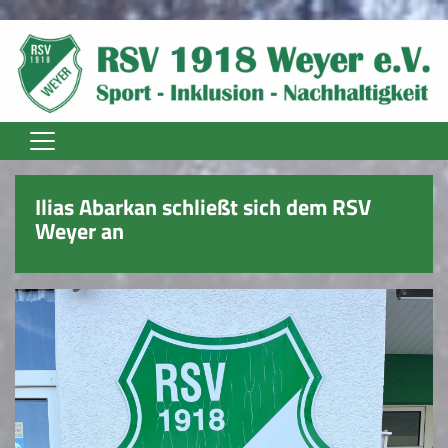
Home
Ilias Abarkan schließt sich dem RSV
Unser Verein
Weyer an
Vereinsnews
Trainer
Fußball Senioren
Fußball Jugend
Fussball Damen