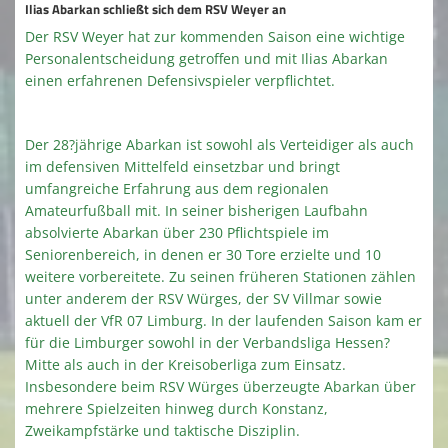
Ilias Abarkan schließt sich dem RSV Weyer an
Der RSV Weyer hat zur kommenden Saison eine wichtige
Terminkalender
Personalentscheidung getroffen und mit Ilias Abarkan
einen erfahrenen Defensivspieler verpflichtet.
Kirmes 2026
Kindeswohl / Jugendschutz
Der 28?jährige Abarkan ist sowohl als Verteidiger als auch
im defensiven Mittelfeld einsetzbar und bringt
umfangreiche Erfahrung aus dem regionalen
Amateurfußball mit. In seiner bisherigen Laufbahn
absolvierte Abarkan über 230 Pflichtspiele im
Seniorenbereich, in denen er 30 Tore erzielte und 10
weitere vorbereitete. Zu seinen früheren Stationen zählen
unter anderem der RSV Würges, der SV Villmar sowie
aktuell der VfR 07 Limburg. In der laufenden Saison kam er
für die Limburger sowohl in der Verbandsliga Hessen?
Mitte als auch in der Kreisoberliga zum Einsatz.
Insbesondere beim RSV Würges überzeugte Abarkan über
mehrere Spielzeiten hinweg durch Konstanz,
Zweikampfstärke und taktische Disziplin.