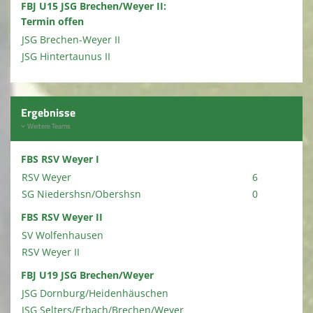
FBJ U15 JSG Brechen/Weyer II:
Termin offen
JSG Brechen-Weyer II
JSG Hintertaunus II
Ergebnisse
Weitere Teams
FBS RSV Weyer I
RSV Weyer
6
SG Niedershsn/Obershsn
0
FBS RSV Weyer II
SV Wolfenhausen
RSV Weyer II
FBJ U19 JSG Brechen/Weyer
JSG Dornburg/Heidenhäuschen
JSG Selters/Erbach/Brechen/Weyer