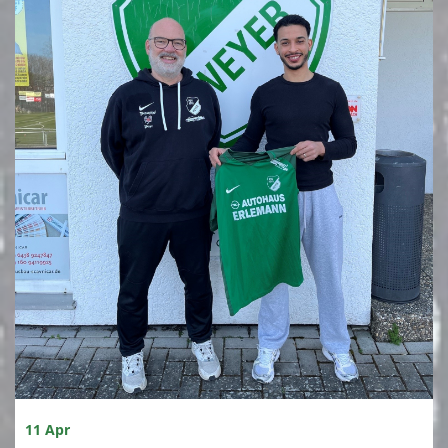
Fußball Alte Herren
FC Herbstlaub
Gehfußball
Leichtathletik
Kursangebote
Sportabzeichen
Fanshop
Kontaktformular
Nostalgie
RSV Report
11 Apr
Spielstätten