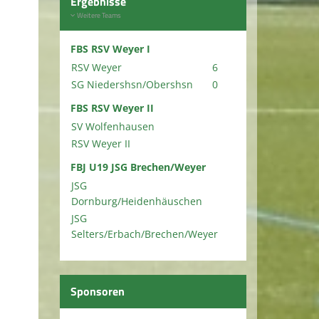
Ergebnisse
Weitere Teams
FBS RSV Weyer I
RSV Weyer
6
SG Niedershsn/Obershsn
0
FBS RSV Weyer II
SV Wolfenhausen
RSV Weyer II
FBJ U19 JSG Brechen/Weyer
JSG
Dornburg/Heidenhäuschen
JSG
Selters/Erbach/Brechen/Weyer
Sponsoren