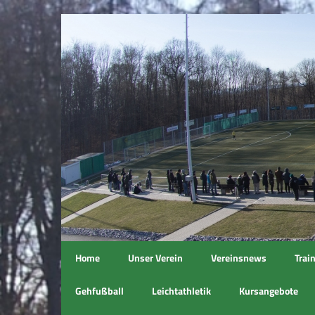
Home
Unser Verein
Vereinsnews
Trai
Gehfußball
Leichtathletik
Kursangebote