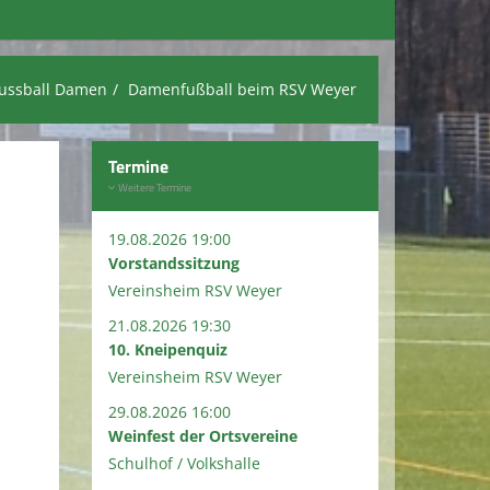
ussball Damen
Damenfußball beim RSV Weyer
Termine
Weitere Termine
19.08.2026 19:00
Vorstandssitzung
Vereinsheim RSV Weyer
21.08.2026 19:30
10. Kneipenquiz
Vereinsheim RSV Weyer
29.08.2026 16:00
Weinfest der Ortsvereine
Schulhof / Volkshalle