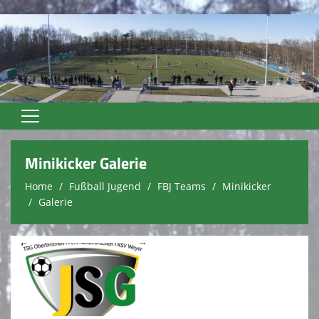
Home
Minikicker Galerie
Unser Verein
Home
Fußball Jugend
FBJ Teams
Minikicker
Galerie
Vereinsnews
Trainer
Fußball Senioren
Fußball Jugend