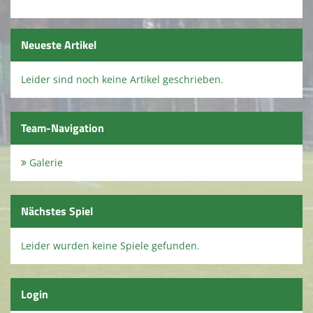
Fussball Damen
Fußball Alte Herren
Neueste Artikel
FC Herbstlaub
Leider sind noch keine Artikel geschrieben.
Gehfußball
Leichtathletik
Team-Navigation
Kursangebote
Galerie
Sportabzeichen
Nächstes Spiel
Fanshop
Kontaktformular
Leider wurden keine Spiele gefunden.
Nostalgie
Login
RSV Report