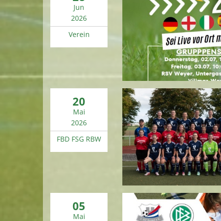
Jun
2026
Verein
20
Mai
2026
FBD FSG RBW
05
Mai