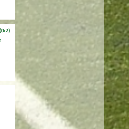
(0:2)
g