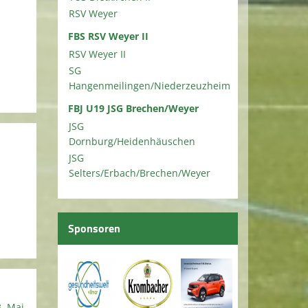
RSV Weyer
FBS RSV Weyer II
RSV Weyer II
SG
Hangenmeilingen/Niederzeuzheim
FBJ U19 JSG Brechen/Weyer
JSG
Dornburg/Heidenhäuschen
JSG
Selters/Erbach/Brechen/Weyer
Sponsoren
. Mai