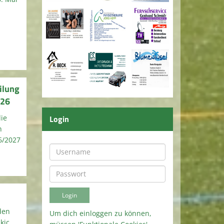
ilung
026
die
Login
n
6/2027
den
Um dich einloggen zu können,
kic,