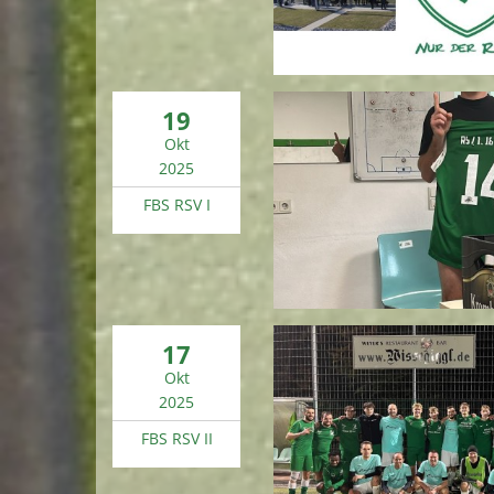
19
Okt
2025
FBS RSV I
17
Okt
2025
FBS RSV II