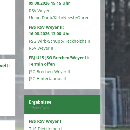
09.08.2026 15:15 Uhr
RSV Weyer
Union Daub/Kirb/Neesb/Ohren
FBS RSV Weyer II:
16.08.2026 13:00 Uhr
FSG Wirb/Schupb/Heckholzhs II
RSV Weyer II
FBJ U15 JSG Brechen/Weyer II:
Termin offen
welt-
JSG Brechen-Weyer II
JSG Hintertaunus II
...
Ergebnisse
Weitere Teams
FBS RSV Weyer I
n
TUS Dietkirchen II