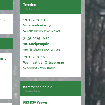
Termine
Weitere Termine
nde,
19.08.2026 19:00
Vorstandssitzung
Vereinsheim RSV Weyer
21.08.2026 19:30
10. Kneipenquiz
Vereinsheim RSV Weyer
29.08.2026 16:00
e ...
Weinfest der Ortsvereine
Schulhof / Volkshalle
Kommende Spiele
Weitere Teams
FBS RSV Weyer I: