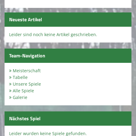
Fussball Damen
Fußball Alte Herren
Neueste Artikel
FC Herbstlaub
Leider sind noch keine Artikel geschrieben.
Gehfußball
Leichtathletik
Team-Navigation
Kursangebote
Meisterschaft
Tabelle
Sportabzeichen
Unsere Spiele
Alle Spiele
Fanshop
Galerie
Kontaktformular
Nostalgie
Nächstes Spiel
RSV Report
Leider wurden keine Spiele gefunden.