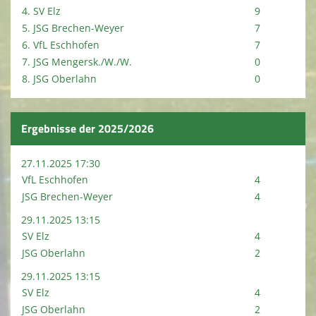
4. SV Elz
9
5. JSG Brechen-Weyer
7
6. VfL Eschhofen
7
7. JSG Mengersk./W./W.
0
8. JSG Oberlahn
0
Ergebnisse der 2025/2026
27.11.2025 17:30
VfL Eschhofen
4
JSG Brechen-Weyer
4
29.11.2025 13:15
SV Elz
4
JSG Oberlahn
2
29.11.2025 13:15
SV Elz
4
JSG Oberlahn
2