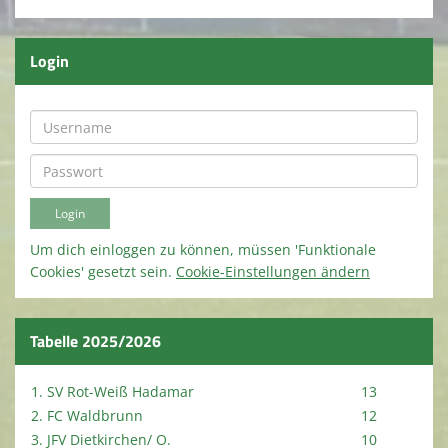
Spielstätten
Login
Terminkalender
Kirmes 2026
Kindeswohl / Jugendschutz
Um dich einloggen zu können, müssen 'Funktionale
Cookies' gesetzt sein.
Cookie-Einstellungen ändern
Tabelle 2025/2026
1. SV Rot-Weiß Hadamar
13
2. FC Waldbrunn
12
3. JFV Dietkirchen/ O.
10