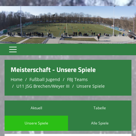
Home
Meisterschaft - Unsere Spiele
Unser Verein
Home
Fußball Jugend
FBJ Teams
U11 JSG Brechen/Weyer III
Unsere Spiele
Vereinsnews
Trainer
Aktuell
Tabelle
Fußball Senioren
Unsere Spiele
Alle Spiele
Fußball Jugend