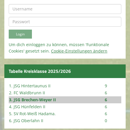
Um dich einloggen zu können, müssen 'Funktionale
Cookies' gesetzt sein.
Cookie-Einstellungen ändern
Tabelle Kreisklasse 2025/2026
1. JSG Hintertaunus II
9
2. FC Waldbrunn II
6
3. JSG Brechen-Weyer II
6
4. JSG Hünfelden II
6
5. SV Rot-Weiß Hadama.
6
6. JSG Oberlahn II
0