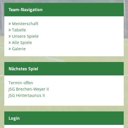
Spielstätten
Team-Navigation
Terminkalender
Meisterschaft
Kirmes 2026
Tabelle
Unsere Spiele
Kindeswohl / Jugendschutz
Alle Spiele
Galerie
Nächstes Spiel
Termin offen
JSG Brechen-Weyer II
JSG Hintertaunus II
Login