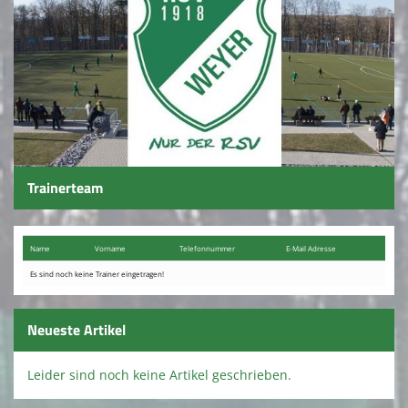
Fussball Damen
Fußball Alte Herren
FC Herbstlaub
Gehfußball
Leichtathletik
Trainerteam
Kursangebote
Sportabzeichen
Name
Vorname
Telefon​nummer
E-Mail Adresse
Fanshop
Es sind noch keine Trainer eingetragen!
Kontaktformular
Neueste Artikel
Nostalgie
Leider sind noch keine Artikel geschrieben.
RSV Report