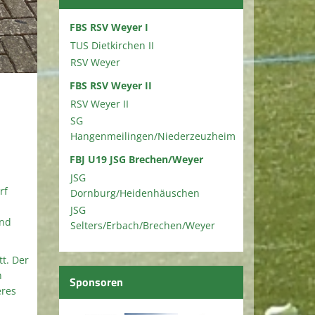
FBS RSV Weyer I
TUS Dietkirchen II
RSV Weyer
FBS RSV Weyer II
RSV Weyer II
SG
Hangenmeilingen/Niederzeuzheim
FBJ U19 JSG Brechen/Weyer
JSG
rf
Dornburg/Heidenhäuschen
JSG
und
Selters/Erbach/Brechen/Weyer
t. Der
n
Sponsoren
eres