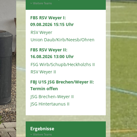
Weitere Teams
FBS RSV Weyer I:
09.08.2026 15:15 Uhr
RSV Weyer
Union Daub/Kirb/Neesb/Ohren
FBS RSV Weyer II:
16.08.2026 13:00 Uhr
FSG Wirb/Schupb/Heckholzhs II
RSV Weyer II
FBJ U15 JSG Brechen/Weyer II:
Termin offen
JSG Brechen-Weyer II
JSG Hintertaunus II
Ergebnisse
Weitere Teams