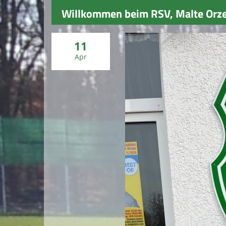
Willkommen beim RSV, Malte Orze
11
Apr