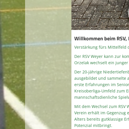
Willkommen beim RSV, 
Verstärkung fürs Mittelfeld
Der RSV Weyer kann zur ko
Orzelak wechselt ein junge
Der 20-jährige Niedertiefen
ausgebildet und sammelte a
erste Erfahrungen im Senio
Kreisoberliga-Umfeld zum E
mannschaftsdienliche Spielw
Mit dem Wechsel zum RSV We
Verein erhält im Gegenzug ei
Alters bereits gutklassige 
Potenzial mitbringt.