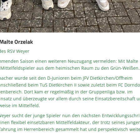
Malte Orzelak
 des RSV Weyer
mmenden Saison einen weiteren Neuzugang vermelden: Mit Malte
r Mittelfeldspieler aus dem heimischen Raum zu den Grün-Weißen.
bacher wurde seit den D-Junioren beim JFV Dietkirchen/Offheim
nschließend beim TuS Dietkirchen II sowie zuletzt beim FC Dorndo
renbereich. Dort kam er regelmäßig in der Gruppenliga bzw. im
insatz und überzeugte vor allem durch seine Einsatzbereitschaft 
eise im Mittelfeld.
yer sucht der junge Spieler nun den nächsten Entwicklungsschrit
nen flexibel einsetzbaren Mittelfeldakteur, der trotz seines junge
Erfahrung im Herrenbereich gesammelt hat und perspektivisch weit