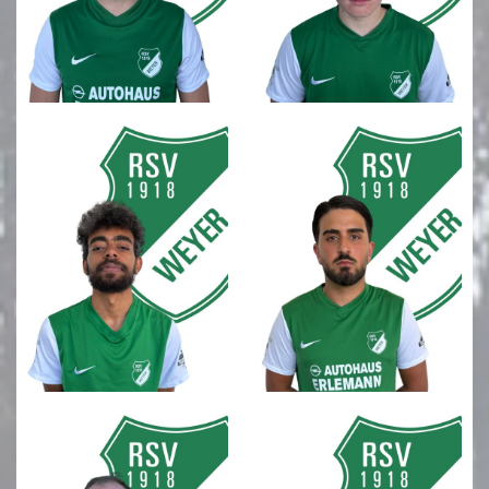
Fußball Alte Herren
FC Herbstlaub
Gehfußball
Leichtathletik
Kursangebote
Sportabzeichen
Fanshop
Kontaktformular
Nostalgie
RSV Report
Spielstätten