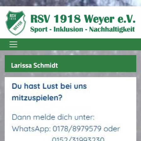
Home
Larissa Schmidt
Unser Verein
Vereinsnews
Trainer
Fußball Senioren
Fußball Jugend
Fussball Damen