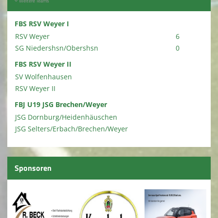
Weitere Teams
FBS RSV Weyer I
RSV Weyer
6
SG Niedershsn/Obershsn
0
FBS RSV Weyer II
SV Wolfenhausen
RSV Weyer II
FBJ U19 JSG Brechen/Weyer
JSG Dornburg/Heidenhäuschen
JSG Selters/Erbach/Brechen/Weyer
Sponsoren