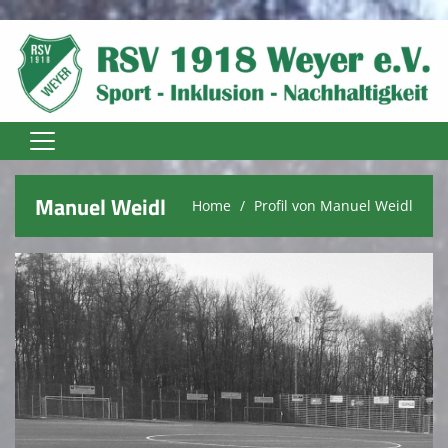
Home
Manuel Weidl
Home
Profil von Manuel Weidl
Unser Verein
Vereinsnews
Trainer
Fußball Senioren
Fußball Jugend
Fussball Damen