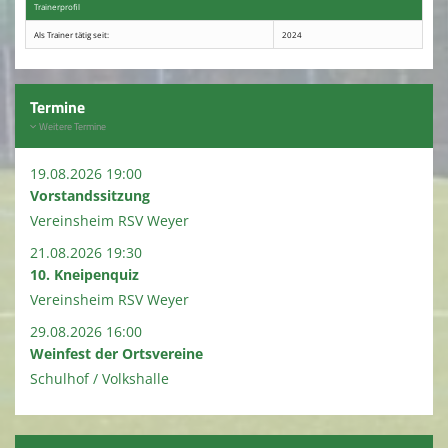
Trainerprofil
Als Trainer tätig seit:
2024
Terminkalender
Kirmes 2026
Termine
Kindeswohl / Jugendschutz
Weitere Termine
19.08.2026 19:00
Vorstandssitzung
Vereinsheim RSV Weyer
21.08.2026 19:30
10. Kneipenquiz
Vereinsheim RSV Weyer
29.08.2026 16:00
Weinfest der Ortsvereine
Schulhof / Volkshalle