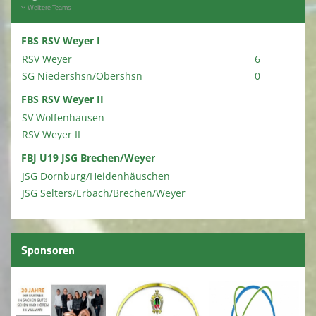
Weitere Teams
FBS RSV Weyer I
RSV Weyer
6
SG Niedershsn/Obershsn
0
FBS RSV Weyer II
SV Wolfenhausen
RSV Weyer II
FBJ U19 JSG Brechen/Weyer
JSG Dornburg/Heidenhäuschen
JSG Selters/Erbach/Brechen/Weyer
Sponsoren