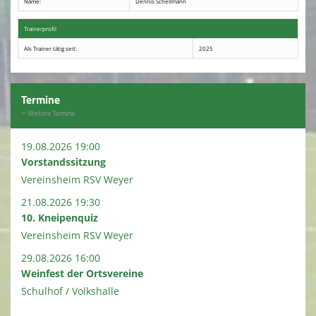
Name:
Dennis Schellmann
Terminkalender
Trainerprofil
Als Trainer tätig seit:
2025
Kirmes 2026
Kindeswohl / Jugendschutz
Termine
Weitere Termine
19.08.2026 19:00
Vorstandssitzung
Vereinsheim RSV Weyer
21.08.2026 19:30
10. Kneipenquiz
Vereinsheim RSV Weyer
29.08.2026 16:00
Weinfest der Ortsvereine
Schulhof / Volkshalle