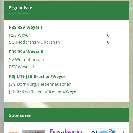
Ergebnisse
Weitere Teams
FBS RSV Weyer I
RSV Weyer
6
SG Niedershsn/Obershsn
0
FBS RSV Weyer II
SV Wolfenhausen
RSV Weyer II
FBJ U19 JSG Brechen/Weyer
JSG Dornburg/Heidenhäuschen
JSG Selters/Erbach/Brechen/Weyer
Sponsoren